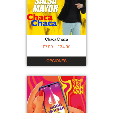
Chaca Chaca
£
7.99
-
£
34.99
OPCIONES