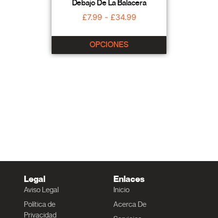
Debajo De La Balacera
£
7.99
-
£
34.99
OPCIONES
Legal
Enlaces
Aviso Legal
Inicio
Política de
Acerca De
Privacidad