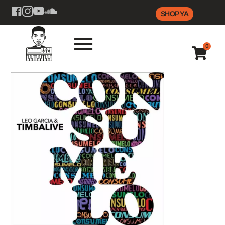
SHOP YA
0