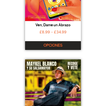
Ven, Dame un Abrazo
£
8.99
-
£
34.99
OPCIONES