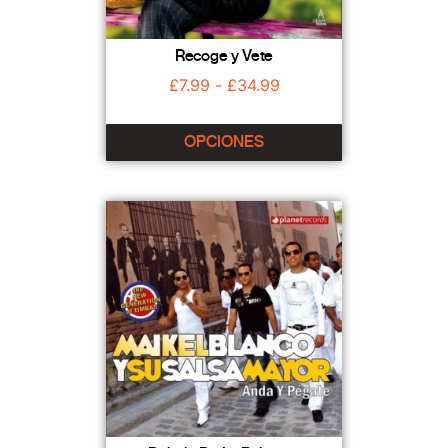
Recoge y Vete
£
7.99
-
£
34.99
OPCIONES