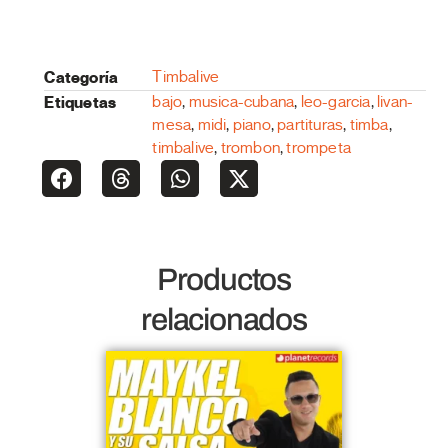
Categoría
Timbalive
Etiquetas
bajo
,
musica-cubana
,
leo-garcia
,
livan-
mesa
,
midi
,
piano
,
partituras
,
timba
,
timbalive
,
trombon
,
trompeta
Productos
relacionados