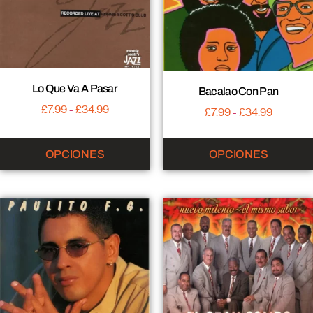
Lo Que Va A Pasar
Bacalao Con Pan
£
7.99
-
£
34.99
£
7.99
-
£
34.99
OPCIONES
OPCIONES