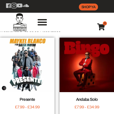
SHOP YA
0
Mostrando 1–16 de 584 resultados
Presente
Andaba Solo
£
7.99
-
£
34.99
£
7.99
-
£
34.99