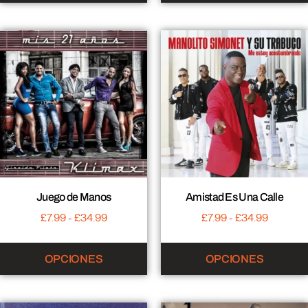
Juego de Manos
Amistad Es Una Calle
£
7.99
-
£
34.99
£
7.99
-
£
34.99
OPCIONES
OPCIONES