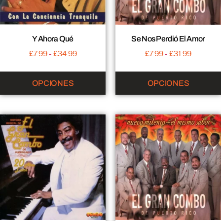
Y Ahora Qué
Se Nos Perdió El Amor
£
7.99
-
£
34.99
£
7.99
-
£
31.99
OPCIONES
OPCIONES