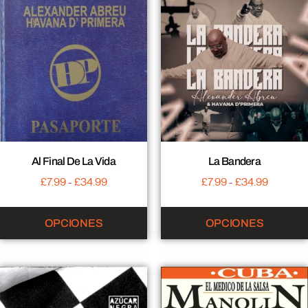
Al Final De La Vida
La Bandera
£
7.99
-
£
34.99
£
7.99
-
£
34.99
OPCIONES
OPCIONES