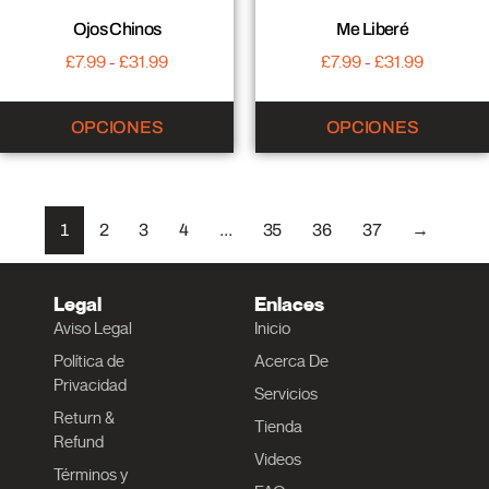
Ojos Chinos
Me Liberé
£
7.99
-
£
31.99
£
7.99
-
£
31.99
OPCIONES
OPCIONES
1
2
3
4
...
35
36
37
→
Legal
Enlaces
Aviso Legal
Inicio
Política de
Acerca De
Privacidad
Servicios
Return &
Tienda
Refund
Videos
Términos y