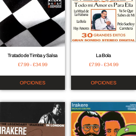
Tratado de Timba y Salsa
La Bola
£
7.99
-
£
34.99
£
7.99
-
£
34.99
OPCIONES
OPCIONES