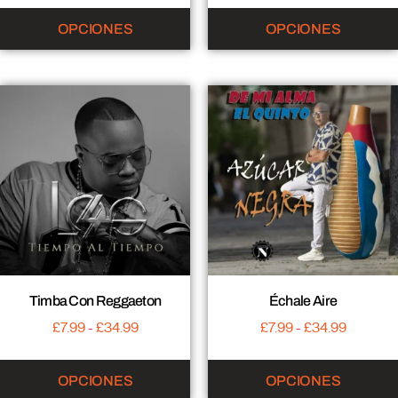
OPCIONES
OPCIONES
Timba Con Reggaeton
Échale Aire
£
7.99
-
£
34.99
£
7.99
-
£
34.99
OPCIONES
OPCIONES