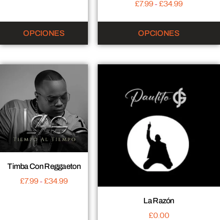
£
7.99
-
£
34.99
OPCIONES
OPCIONES
Timba Con Reggaeton
£
7.99
-
£
34.99
La Razón
£
0.00