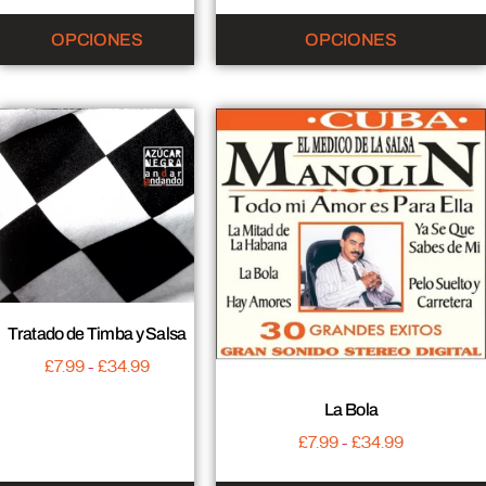
OPCIONES
OPCIONES
Tratado de Timba y Salsa
£
7.99
-
£
34.99
La Bola
£
7.99
-
£
34.99