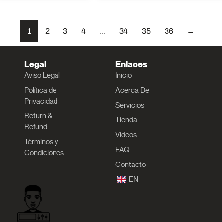
1
2
3
4
...
34
35
36
→
Legal
Enlaces
Aviso Legal
Inicio
Política de
Acerca De
Privacidad
Servicios
Return &
Tienda
Refund
Videos
Términos y
FAQ
Condiciones
Contacto
EN