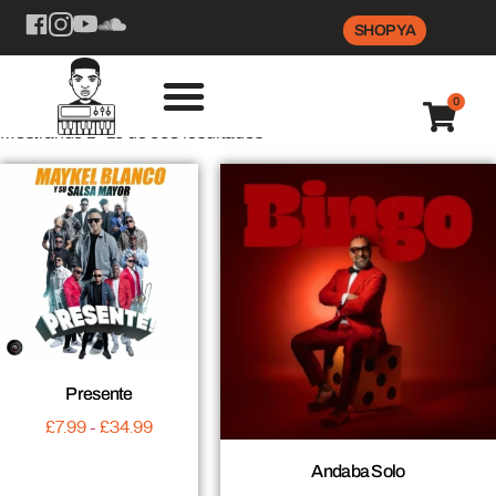
SHOP YA
0
Mostrando 1–16 de 568 resultados
Presente
£
7.99
-
£
34.99
Andaba Solo