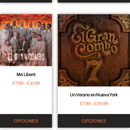
Me Liberé
£
7.99
-
£
31.99
Un Verano en Nueva York
£
7.99
-
£
34.99
OPCIONES
OPCIONES