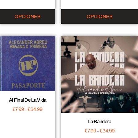
OPCIONES
OPCIONES
Al Final De La Vida
£
7.99
-
£
34.99
La Bandera
£
7.99
-
£
34.99