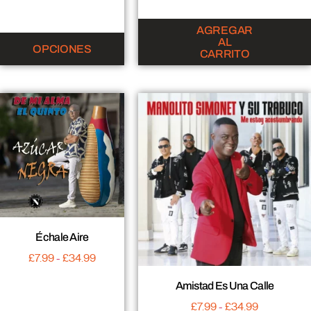
AGREGAR
AL
OPCIONES
CARRITO
Échale Aire
£
7.99
-
£
34.99
Amistad Es Una Calle
£
7.99
-
£
34.99