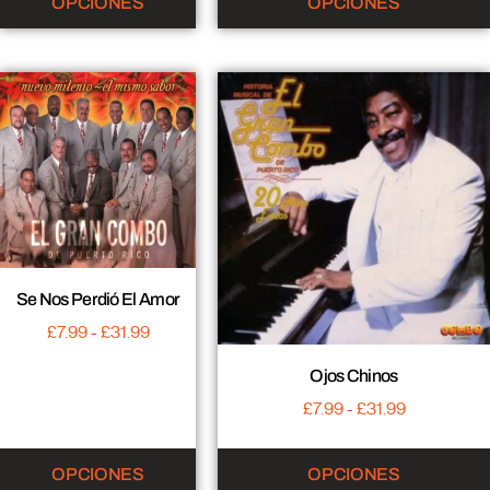
OPCIONES
OPCIONES
Se Nos Perdió El Amor
£
7.99
-
£
31.99
Ojos Chinos
£
7.99
-
£
31.99
OPCIONES
OPCIONES