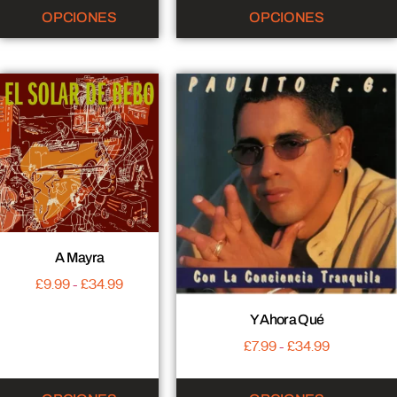
OPCIONES
OPCIONES
A Mayra
£
9.99
-
£
34.99
Y Ahora Qué
£
7.99
-
£
34.99