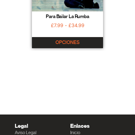
Para Bailar La Rumba
£
7.99
-
£
34.99
OPCIONES
Legal
Enlaces
Aviso Legal
Inicio