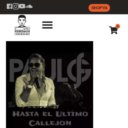
SHOP YA
0