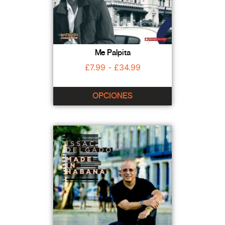
Me Palpita
£
7.99
-
£
34.99
OPCIONES