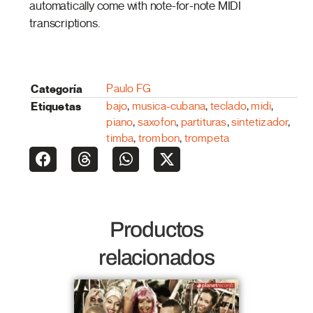
automatically come with note-for-note MIDI
transcriptions.
Categoría
Paulo FG
Etiquetas
bajo
,
musica-cubana
,
teclado
,
midi
,
piano
,
saxofon
,
partituras
,
sintetizador
,
timba
,
trombon
,
trompeta
Productos
relacionados