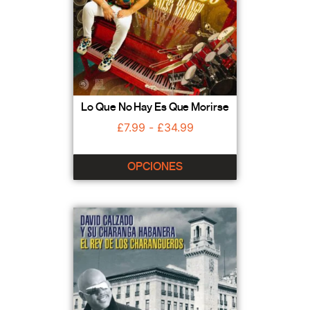
Lo Que No Hay Es Que Morirse
£
7.99
-
£
34.99
OPCIONES