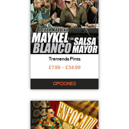
Tremenda Pinta
£
7.99
-
£
34.99
OPCIONES