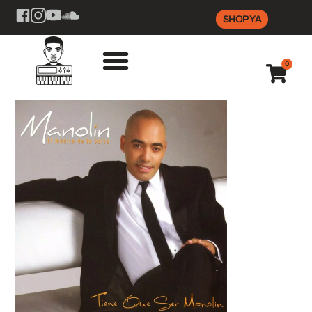
SHOP YA
0