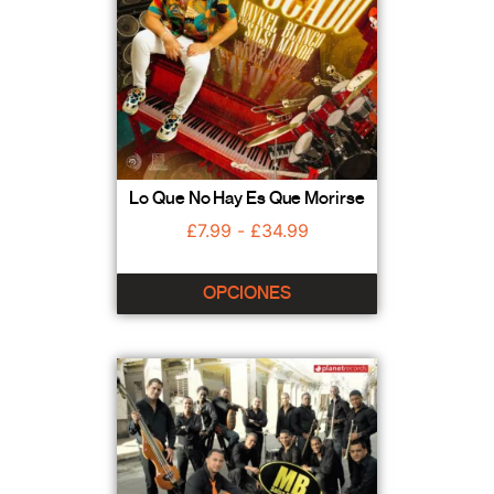
Lo Que No Hay Es Que Morirse
£
7.99
-
£
34.99
OPCIONES