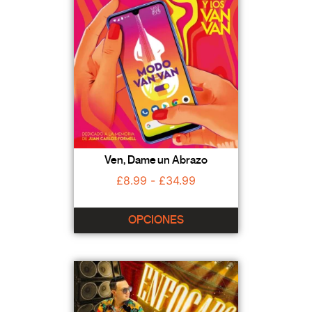
Ven, Dame un Abrazo
£
8.99
-
£
34.99
OPCIONES