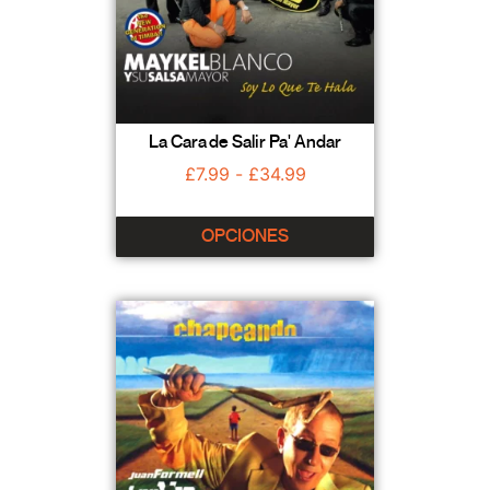
La Cara de Salir Pa' Andar
£
7.99
-
£
34.99
OPCIONES