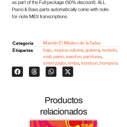
as part of the Full package (50% discount). ALL
Piano & Bass parts automatically come with note-
for-note MIDI transcriptions.
Categoría
Manolín El Médico de la Salsa
Etiquetas
bajo
,
musica-cubana
,
guitarra
,
teclado
,
midi
,
piano
,
saxofon
,
partituras
,
sintetizador
,
timba
,
trombon
,
trompeta
Productos
relacionados